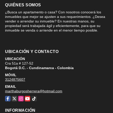
QUIÉNES SOMOS
¿Busca un apartamento o casa? Con nosotros conocerá los
inmuebles que mejor se ajusten a sus requerimientos. ¿Desea
vender o arrendar su inmueble? En nuestras manos, su
propiedad será trabajada ágil y eficientemente, para que su
inmueble se venda o arriende en el menor tiempo posible.
UBICACIÓN Y CONTACTO
UBICACIÓN
Cra 51a # 127-52
Bogotá D.C. - Cundinamarca - Colombia
MÓVIL
3124875607
EMAIL
marthaburgosherrera@hotmail.com
Facebook
X
Instagram
YouTube
TikTok
INFORMACIÓN