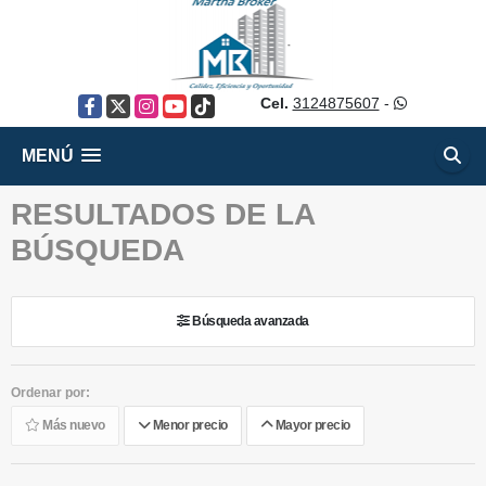
Cel.
3124875607
-
Facebook
X
Instagram
YouTube
TikTok
MENÚ
RESULTADOS DE LA
BÚSQUEDA
Búsqueda avanzada
Ordenar por:
Más nuevo
Menor precio
Mayor precio