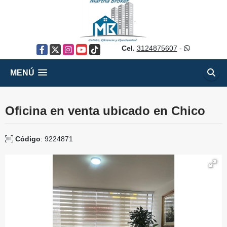
Cel.
3124875607
-
Facebook
X
Instagram
YouTube
TikTok
MENÚ
Oficina en venta ubicado en Chico
Código
: 9224871