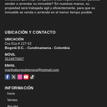
vender o arrendar su inmueble? En nuestras manos, su
propiedad será trabajada ágil y eficientemente, para que su
inmueble se venda o arriende en el menor tiempo posible.
UBICACIÓN Y CONTACTO
UBICACIÓN
Cra 51a # 127-52
Bogotá D.C. - Cundinamarca - Colombia
MÓVIL
3124875607
EMAIL
marthaburgosherrera@hotmail.com
Facebook
X
Instagram
YouTube
TikTok
INFORMACIÓN
Inicio
Ventas
Alquiler