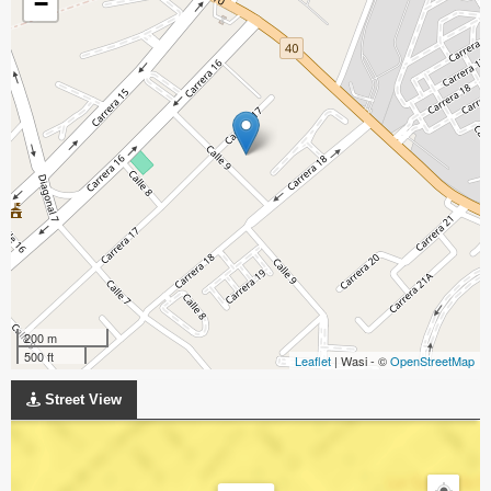
−
200 m
500 ft
Leaflet
| Wasi - ©
OpenStreetMap
Street View