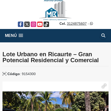
Cel.
3124875607
-
Facebook
X
Instagram
YouTube
TikTok
MENÚ
Lote Urbano en Ricaurte – Gran
Potencial Residencial y Comercial
Código
: 9154300