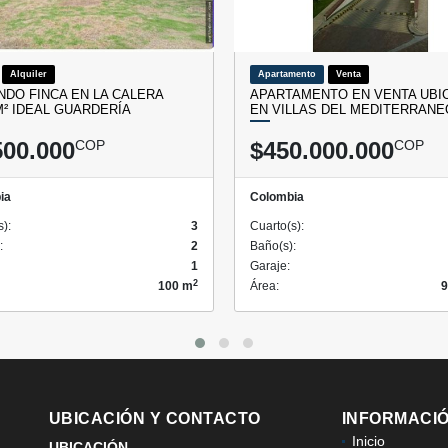
Alquiler
Apartamento
Venta
NDO FINCA EN LA CALERA
APARTAMENTO EN VENTA UBI
 M² IDEAL GUARDERÍA
EN VILLAS DEL MEDITERRANE
500.000
COP
$450.000.000
COP
ia
Colombia
s):
3
Cuarto(s):
:
2
Baño(s):
1
Garaje:
2
100 m
Área:
9
UBICACIÓN Y CONTACTO
INFORMACI
Inicio
UBICACIÓN