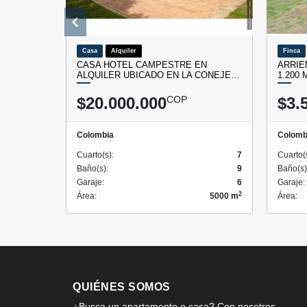
Casa
Alquiler
Finca
CASA HOTEL CAMPESTRE EN
ARRIE
ALQUILER UBICADO EN LA CONEJE…
1.200
$20.000.000
COP
$3.
Colombia
Colomb
Cuarto(s):
7
Cuarto(
Baño(s):
9
Baño(s)
Garaje:
6
Garaje:
2
Área:
5000 m
Área:
QUIÉNES SOMOS
¿Busca un apartamento o casa? Con nosotros