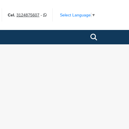
k
Select Language
▼
Cel.
3124875607
-