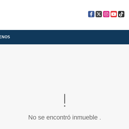
Facebook
X
Instagram
YouTube
TikTo
ENOS
No se encontró inmueble .