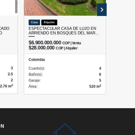
Casa
Alquiler
Oficina
CADO
ESPECTACULAR CASA DE LUJO EN
OFICINA
O
ARRIENDO EN BOSQUES DEL MAR…
CHICO
$6.900.000.000
COP | Venta
$495.
$28.000.000
COP | Alquiler
Colombia
Colombia
3
Cuarto(s):
Cuarto(s):
4
2.5
Baño(s):
Baño(s):
6
2
Garaje:
Garaje:
5
2
2
2.76 m
Área:
Área:
520 m
ÓN