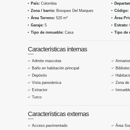
País:
Colombia
Departa
Zona / barrio:
Bosques Del Marques
Código:
Área Terreno:
520 m²
Área Pri
Garaje:
5
Estrato:
Tipo de inmueble:
Casa
Tipo de 
Características internas
Admite mascotas
Armario
Baño en habitación principal
Bibliote
Depósito
Habitaci
Vista panorámica
Zona de 
Extractor
Inmueble
Turco
Características externas
Acceso pavimentado
Área Soc