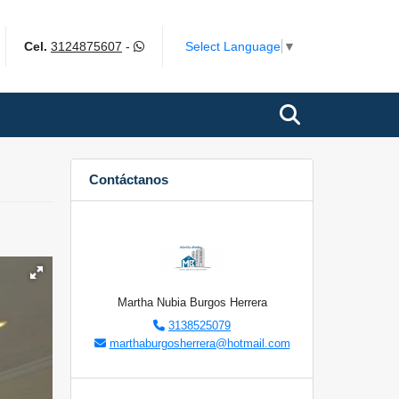
k
Select Language
▼
Cel.
3124875607
-
Contáctanos
Martha Nubia Burgos Herrera
3138525079
marthaburgosherrera@hotmail.com