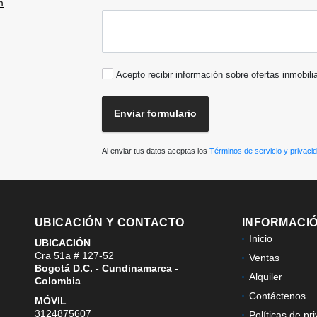
m
Acepto recibir información sobre ofertas inmobili
Enviar formulario
Al enviar tus datos aceptas los
Términos de servicio y privaci
UBICACIÓN Y CONTACTO
INFORMACI
Inicio
UBICACIÓN
Cra 51a # 127-52
Ventas
Bogotá D.C. - Cundinamarca -
Alquiler
Colombia
Contáctenos
MÓVIL
3124875607
Políticas de pr