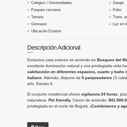
Colegios / Universidades
Garaje
Parques cercanos
Patio
Terraza
Trans. p
Gimnasio
Luz en 
Ubicación Exterior
Descripción Adicional
Exclusiva casa exterior en arriendo en
Bosques del M
excelente iluminación natural y una privilegiada vista 
calefacción en diferentes espacios, cuarto y baño d
italiano
. Además, dispone de
5 parqueaderos
(3 cubie
año. Estrato 6.
El conjunto residencial ofrece
vigilancia 24 horas
, pis
naturaleza.
Pet friendly.
Canon de arriendo:
$41.500.0
privilegiada en el norte de Bogotá.
¡Contáctanos y age