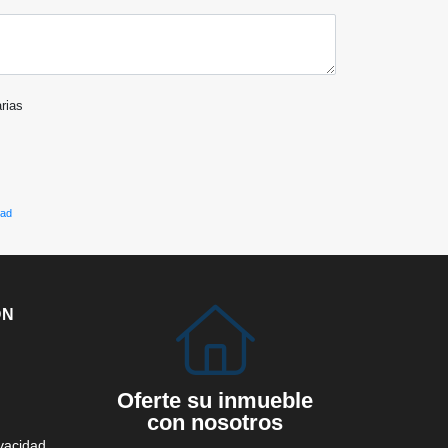
arias
dad
ÓN
Oferte su inmueble
con nosotros
ivacidad