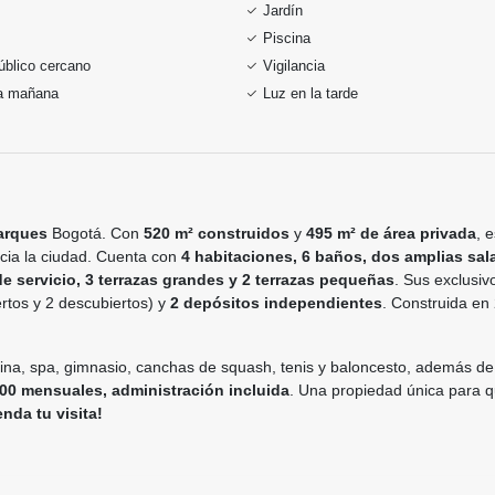
Jardín
Piscina
úblico cercano
Vigilancia
la mañana
Luz en la tarde
arques
Bogotá. Con
520 m² construidos
y
495 m² de área privada
, 
hacia la ciudad. Cuenta con
4 habitaciones, 6 baños, dos amplias sal
e servicio, 3 terrazas grandes y 2 terrazas pequeñas
. Sus exclusi
rtos y 2 descubiertos) y
2 depósitos independientes
. Construida en
cina, spa, gimnasio, canchas de squash, tenis y baloncesto, además d
00 mensuales, administración incluida
. Una propiedad única para q
nda tu visita!