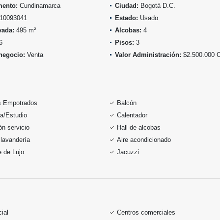
mento:
Cundinamarca
Ciudad:
Bogotá D.C.
10093041
Estado:
Usado
vada:
495 m²
Alcobas:
4
6
Pisos:
3
negocio:
Venta
Valor Administración:
$2.500.000 
s Empotrados
Balcón
ca/Estudio
Calentador
ón servicio
Hall de alcobas
lavandería
Aire acondicionado
 de Lujo
Jacuzzi
ial
Centros comerciales