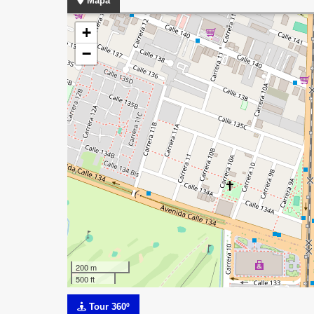
Mapa
+
−
200 m
500 ft
Tour 360º