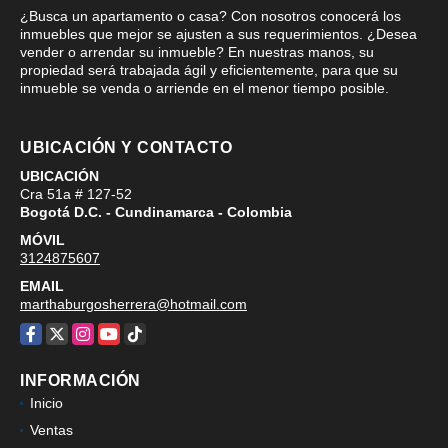
¿Busca un apartamento o casa? Con nosotros conocerá los
inmuebles que mejor se ajusten a sus requerimientos. ¿Desea
vender o arrendar su inmueble? En nuestras manos, su
propiedad será trabajada ágil y eficientemente, para que su
inmueble se venda o arriende en el menor tiempo posible.
UBICACIÓN Y CONTACTO
UBICACIÓN
Cra 51a # 127-52
Bogotá D.C. - Cundinamarca - Colombia
MÓVIL
3124875607
EMAIL
marthaburgosherrera@hotmail.com
Facebook
X
Instagram
YouTube
TikTok
INFORMACIÓN
Inicio
Ventas