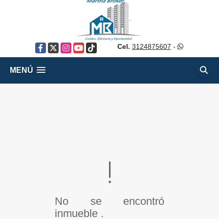
Cel.
3124875607
-
Facebook
X
Instagram
YouTube
TikTok
MENÚ
No se encontró
inmueble .