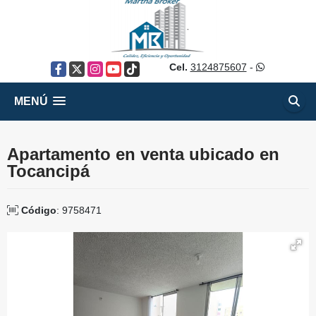
Cel.
3124875607
-
Facebook
X
Instagram
YouTube
TikTok
MENÚ
Apartamento en venta ubicado en
Tocancipá
Código
: 9758471