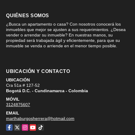
QUIÉNES SOMOS
¿Busca un apartamento o casa? Con nosotros conocerá los
inmuebles que mejor se ajusten a sus requerimientos. ¿Desea
vender o arrendar su inmueble? En nuestras manos, su
propiedad será trabajada ágil y eficientemente, para que su
inmueble se venda o arriende en el menor tiempo posible.
UBICACIÓN Y CONTACTO
UBICACIÓN
Cra 51a # 127-52
Bogotá D.C. - Cundinamarca - Colombia
MÓVIL
3124875607
EMAIL
marthaburgosherrera@hotmail.com
Facebook
X
Instagram
YouTube
TikTok