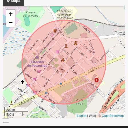
Mapa
+
−
200 m
500 ft
Leaflet
| Wasi - ©
OpenStreetMap