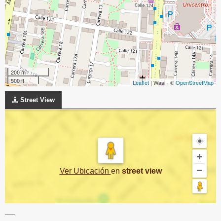
200 m
500 ft
Leaflet
| Wasi - ©
OpenStreetMap
Street View
Ver Ubicación
en
street view