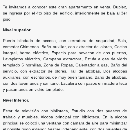
Te invitamos a conocer este gran apartamento en venta,
Duplex,
se ingresa por el 4to piso del edificio, interiormente se baja al 3er
piso.
Nivel superior.
Puerta blindada de acceso, con cerradura de seguridad, Sala,
comedor.Chimenea. Baño auxiliar, con extractor de olores, Cocina
integral, horno eléctrico, Espacio para nevecon de dos puertas,
Lavaplatos eléctrico, Campana extractora, Estufa a gas de vidrio
templado 5 hornillas, Zona de Ropas, Calentador a gas,
Baño del
servicio, con extractor de olores. Hall de alcobas, Dos alcobas
auxiliares, con escritorios, de muy buen tamaño. Baño de alcobas,
con dos lavamanos y sanitario, Escalera con pasos en madera teca
y pasamanos en vidrio templado.
Nivel Inferior.
Estar de televisión con biblioteca, Estudio con dos puestos de
trabajo y muebles. Alcoba principal con biblioteca, En la alcoba
principal se colocó una ventana con cámara de aire para minimizar
el posible ruido exterior. Vestier independiente, con dos muebles de