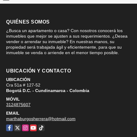
QUIÉNES SOMOS
¿Busca un apartamento o casa? Con nosotros conocerá los
inmuebles que mejor se ajusten a sus requerimientos. ¿Desea
vender o arrendar su inmueble? En nuestras manos, su
propiedad será trabajada ágil y eficientemente, para que su
inmueble se venda o arriende en el menor tiempo posible.
UBICACIÓN Y CONTACTO
UBICACIÓN
Cra 51a # 127-52
Bogotá D.C. - Cundinamarca - Colombia
MÓVIL
3124875607
EMAIL
marthaburgosherrera@hotmail.com
Facebook
X
Instagram
YouTube
TikTok