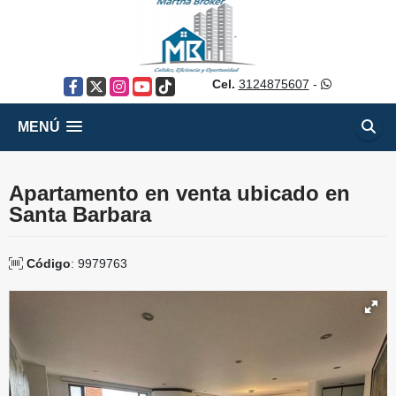
Cel.
3124875607
-
Facebook
X
Instagram
YouTube
TikTok
MENÚ
Apartamento en venta ubicado en
Santa Barbara
Código
: 9979763