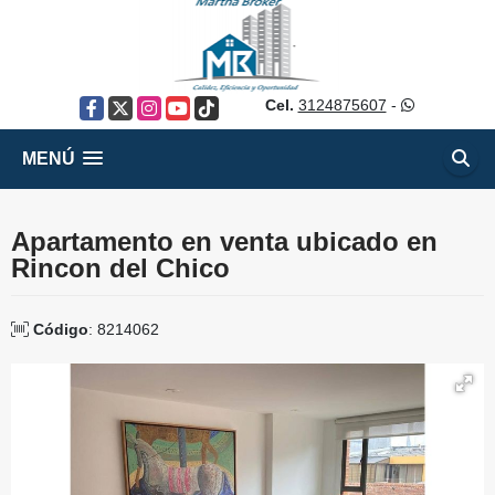
Cel.
3124875607
-
Facebook
X
Instagram
YouTube
TikTok
MENÚ
Apartamento en venta ubicado en
Rincon del Chico
Código
: 8214062