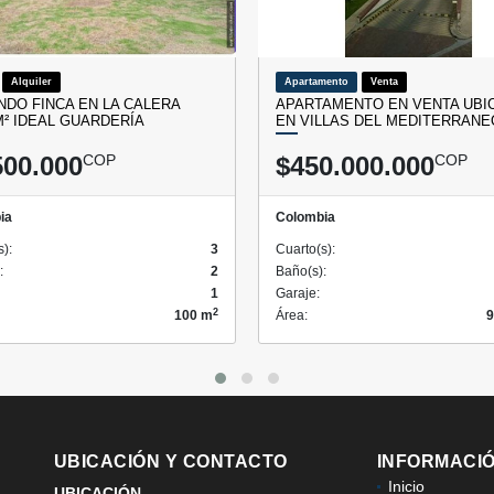
Alquiler
Apartamento
Venta
NDO FINCA EN LA CALERA
APARTAMENTO EN VENTA UBI
 M² IDEAL GUARDERÍA
EN VILLAS DEL MEDITERRANE
500.000
COP
$450.000.000
COP
ia
Colombia
s):
3
Cuarto(s):
:
2
Baño(s):
1
Garaje:
2
100 m
Área:
9
UBICACIÓN Y CONTACTO
INFORMACI
Inicio
UBICACIÓN