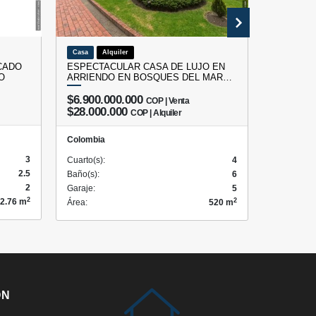
Casa
Alquiler
Oficina
CADO
ESPECTACULAR CASA DE LUJO EN
OFICINA
O
ARRIENDO EN BOSQUES DEL MAR…
CHICO
$6.900.000.000
COP | Venta
$495.
$28.000.000
COP | Alquiler
Colombia
Colombia
3
Cuarto(s):
Cuarto(s):
4
2.5
Baño(s):
Baño(s):
6
2
Garaje:
Garaje:
5
2
2
2.76 m
Área:
Área:
520 m
ÓN