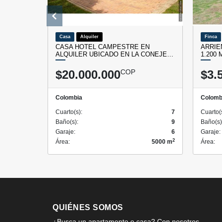
Casa
Alquiler
Finca
CASA HOTEL CAMPESTRE EN
ARRIE
ALQUILER UBICADO EN LA CONEJE…
1.200
$20.000.000
COP
$3.
Colombia
Colomb
Cuarto(s):
7
Cuarto(
Baño(s):
9
Baño(s)
Garaje:
6
Garaje:
2
Área:
5000 m
Área:
QUIÉNES SOMOS
¿Busca un apartamento o casa? Con nosotros