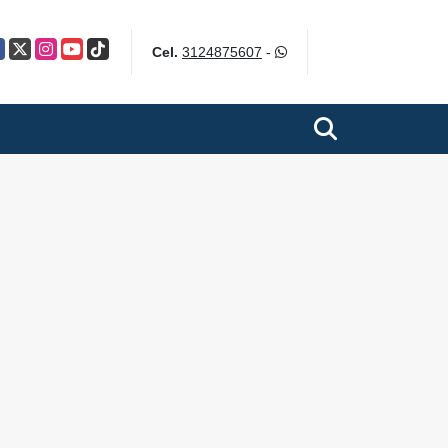
cebook
X
Instagram
YouTube
TikTok
Cel.
3124875607
-