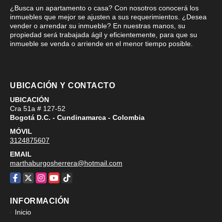
¿Busca un apartamento o casa? Con nosotros conocerá los
inmuebles que mejor se ajusten a sus requerimientos. ¿Desea
vender o arrendar su inmueble? En nuestras manos, su
propiedad será trabajada ágil y eficientemente, para que su
inmueble se venda o arriende en el menor tiempo posible.
UBICACIÓN Y CONTACTO
UBICACIÓN
Cra 51a # 127-52
Bogotá D.C. - Cundinamarca - Colombia
MÓVIL
3124875607
EMAIL
marthaburgosherrera@hotmail.com
Facebook
X
Instagram
YouTube
TikTok
INFORMACIÓN
Inicio