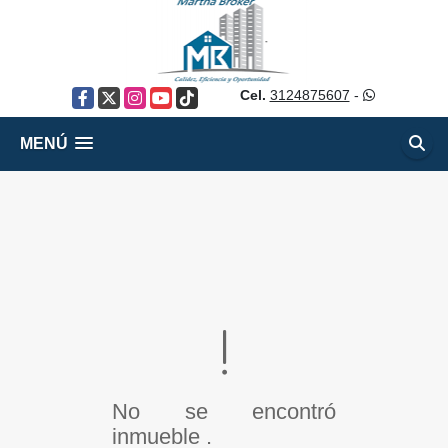
Cel.
3124875607
-
Facebook
X
Instagram
YouTube
TikTok
MENÚ
No se encontró
inmueble .