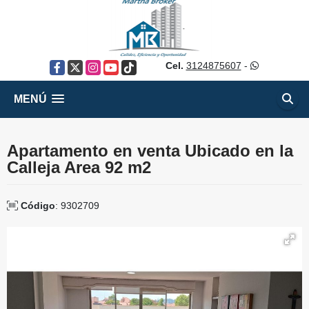
Cel.
3124875607
-
Facebook
X
Instagram
YouTube
TikTok
MENÚ
Apartamento en venta Ubicado en la
Calleja Area 92 m2
Código
: 9302709