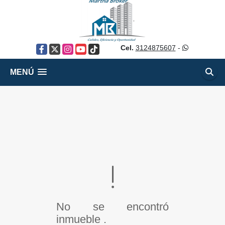
Cel.
3124875607
-
Facebook
X
Instagram
YouTube
TikTok
MENÚ
No se encontró
inmueble .