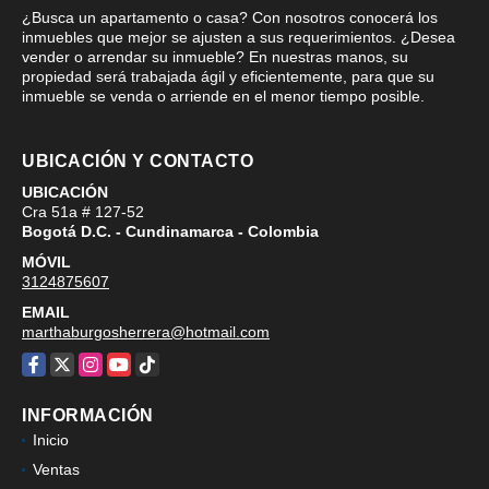
¿Busca un apartamento o casa? Con nosotros conocerá los
inmuebles que mejor se ajusten a sus requerimientos. ¿Desea
vender o arrendar su inmueble? En nuestras manos, su
propiedad será trabajada ágil y eficientemente, para que su
inmueble se venda o arriende en el menor tiempo posible.
UBICACIÓN Y CONTACTO
UBICACIÓN
Cra 51a # 127-52
Bogotá D.C. - Cundinamarca - Colombia
MÓVIL
3124875607
EMAIL
marthaburgosherrera@hotmail.com
Facebook
X
Instagram
YouTube
TikTok
INFORMACIÓN
Inicio