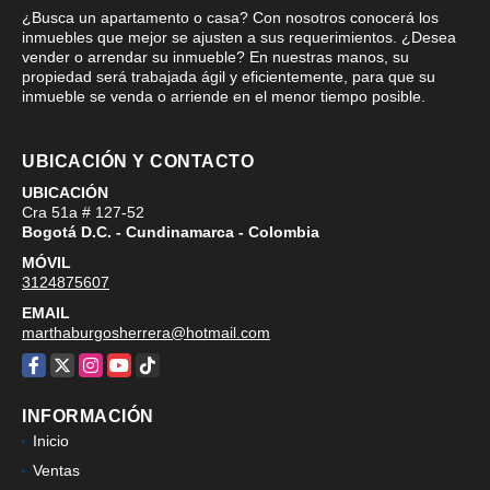
¿Busca un apartamento o casa? Con nosotros conocerá los
inmuebles que mejor se ajusten a sus requerimientos. ¿Desea
vender o arrendar su inmueble? En nuestras manos, su
propiedad será trabajada ágil y eficientemente, para que su
inmueble se venda o arriende en el menor tiempo posible.
UBICACIÓN Y CONTACTO
UBICACIÓN
Cra 51a # 127-52
Bogotá D.C. - Cundinamarca - Colombia
MÓVIL
3124875607
EMAIL
marthaburgosherrera@hotmail.com
Facebook
X
Instagram
YouTube
TikTok
INFORMACIÓN
Inicio