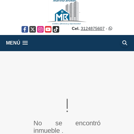
Cel.
3124875607
-
Facebook
X
Instagram
YouTube
TikTok
MENÚ
No se encontró
inmueble .