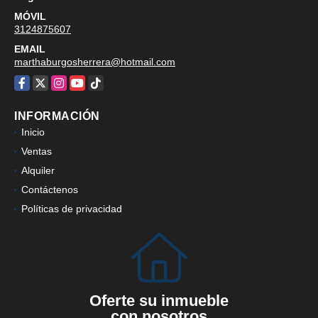
MÓVIL
3124875607
EMAIL
marthaburgosherrera@hotmail.com
Facebook
X
Instagram
YouTube
TikTok
INFORMACIÓN
Inicio
Ventas
Alquiler
Contáctenos
Políticas de privacidad
Oferte su inmueble
con nosotros