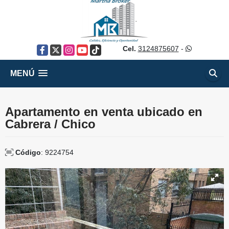
Cel.
3124875607
-
Facebook
X
Instagram
YouTube
TikTok
MENÚ
Apartamento en venta ubicado en
Cabrera / Chico
Código
: 9224754