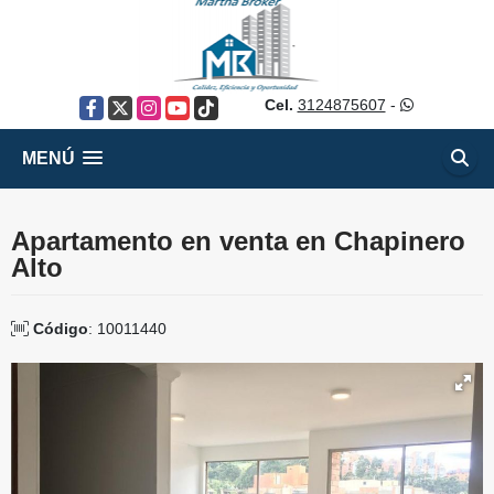
Cel.
3124875607
-
Facebook
X
Instagram
YouTube
TikTok
MENÚ
Apartamento en venta en Chapinero
Alto
Código
: 10011440