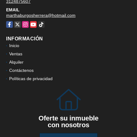
3124875607
EMAIL
marthaburgosherrera@hotmail.com
Facebook
X
Instagram
YouTube
TikTok
INFORMACIÓN
Inicio
Ventas
Alquiler
Contáctenos
Políticas de privacidad
Oferte su inmueble
con nosotros