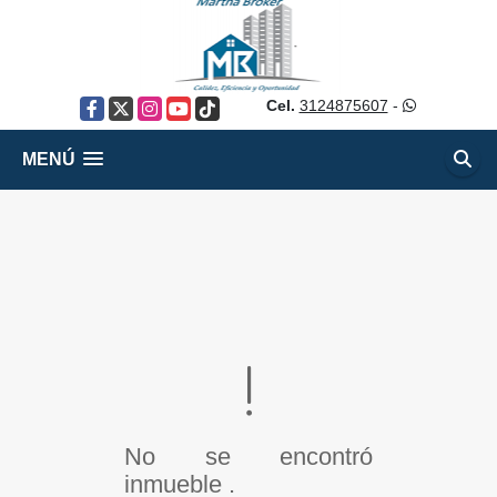
Cel.
3124875607
-
Facebook
X
Instagram
YouTube
TikTok
MENÚ
No se encontró
inmueble .