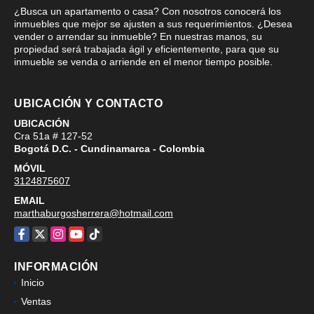
¿Busca un apartamento o casa? Con nosotros conocerá los
inmuebles que mejor se ajusten a sus requerimientos. ¿Desea
vender o arrendar su inmueble? En nuestras manos, su
propiedad será trabajada ágil y eficientemente, para que su
inmueble se venda o arriende en el menor tiempo posible.
UBICACIÓN Y CONTACTO
UBICACIÓN
Cra 51a # 127-52
Bogotá D.C. - Cundinamarca - Colombia
MÓVIL
3124875607
EMAIL
marthaburgosherrera@hotmail.com
Facebook
X
Instagram
YouTube
TikTok
INFORMACIÓN
Inicio
Ventas