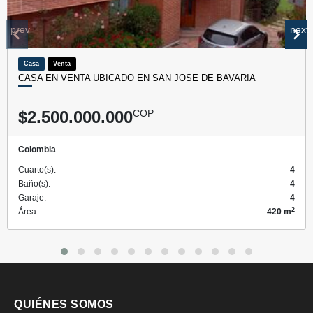
prev
next
Casa
Venta
CASA EN VENTA UBICADO EN SAN JOSE DE BAVARIA
$2.500.000.000
COP
Colombia
Cuarto(s):
4
Baño(s):
4
Garaje:
4
2
Área:
420 m
QUIÉNES SOMOS