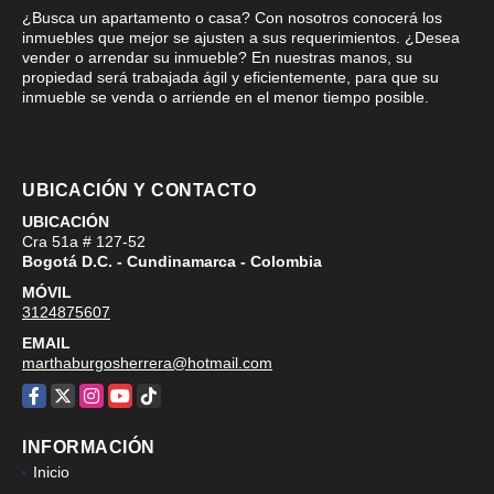
¿Busca un apartamento o casa? Con nosotros conocerá los
inmuebles que mejor se ajusten a sus requerimientos. ¿Desea
vender o arrendar su inmueble? En nuestras manos, su
propiedad será trabajada ágil y eficientemente, para que su
inmueble se venda o arriende en el menor tiempo posible.
UBICACIÓN Y CONTACTO
UBICACIÓN
Cra 51a # 127-52
Bogotá D.C. - Cundinamarca - Colombia
MÓVIL
3124875607
EMAIL
marthaburgosherrera@hotmail.com
Facebook
X
Instagram
YouTube
TikTok
INFORMACIÓN
Inicio