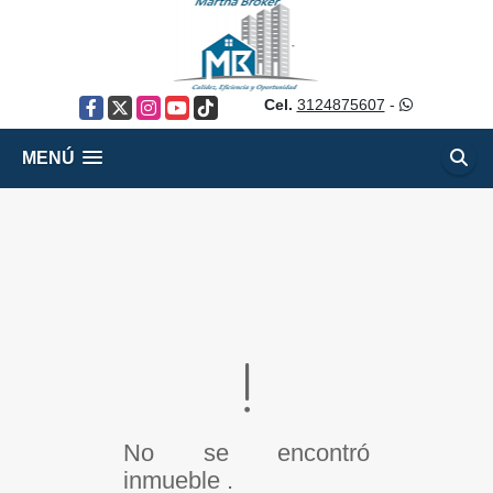
Cel.
3124875607
-
Facebook
X
Instagram
YouTube
TikTok
MENÚ
No se encontró
inmueble .