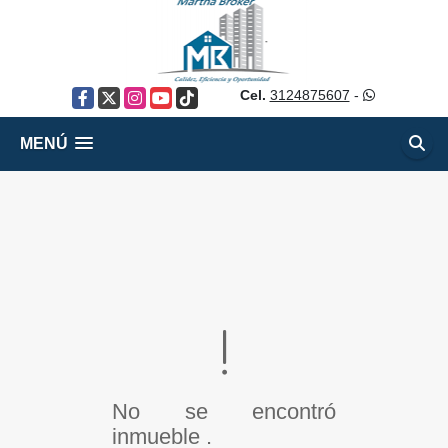
Cel.
3124875607
-
Facebook
X
Instagram
YouTube
TikTok
MENÚ
No se encontró
inmueble .