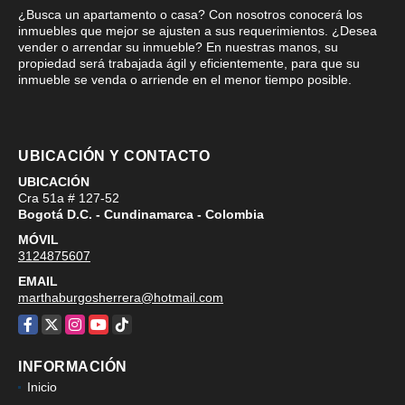
¿Busca un apartamento o casa? Con nosotros conocerá los
inmuebles que mejor se ajusten a sus requerimientos. ¿Desea
vender o arrendar su inmueble? En nuestras manos, su
propiedad será trabajada ágil y eficientemente, para que su
inmueble se venda o arriende en el menor tiempo posible.
UBICACIÓN Y CONTACTO
UBICACIÓN
Cra 51a # 127-52
Bogotá D.C. - Cundinamarca - Colombia
MÓVIL
3124875607
EMAIL
marthaburgosherrera@hotmail.com
Facebook
X
Instagram
YouTube
TikTok
INFORMACIÓN
Inicio